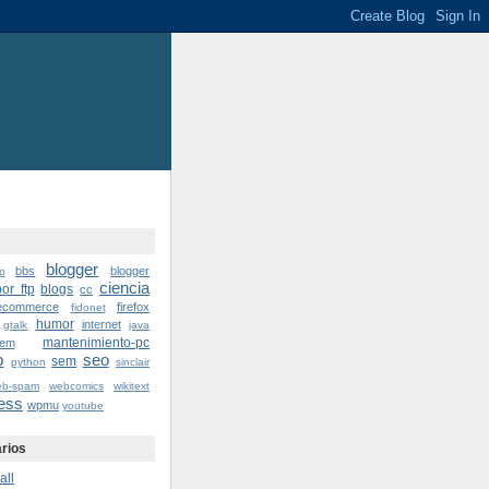
blogger
bbs
blogger
p
ciencia
or ftp
blogs
cc
ecommerce
firefox
fidonet
humor
internet
gtalk
java
mantenimiento-pc
lem
p
seo
sem
python
sinclair
eb-spam
webcomics
wikitext
ess
wpmu
youtube
rios
all