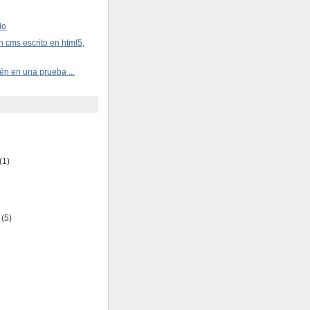
do
cms escrito en html5,
ién en una prueba ...
(1)
(5)