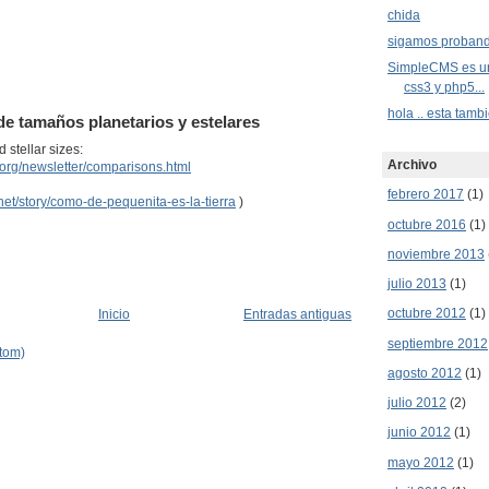
chida
sigamos proban
SimpleCMS es un 
css3 y php5...
hola .. esta tamb
de tamaños planetarios y estelares
stellar sizes:
Archivo
e.org/newsletter/comparisons.html
febrero 2017
(1)
et/story/como-de-pequenita-es-la-tierra
)
octubre 2016
(1)
noviembre 2013
julio 2013
(1)
octubre 2012
(1)
Inicio
Entradas antiguas
septiembre 2012
tom)
agosto 2012
(1)
julio 2012
(2)
junio 2012
(1)
mayo 2012
(1)