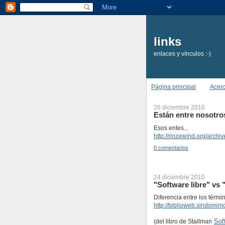
links
enlaces y vínculos :-)
Página principal
Acer
26 diciembre 2010
Están entre nosotro
Esos entes...
http://rinzewind.org/archi
0 comentarios
24 diciembre 2010
"Software libre" vs
Diferencia entre los términ
http://biblioweb.sindomini
Sof
(del libro de Stallman