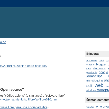
ca de
Etiquetas
s
adsense
adsl
as
blogger p
classic
ves/2010/12/25/estan-entre-nosotros/
css
dominios
google
getsimple
javascript
ph
microblogging
web
soft
w
 "Open source"
wordpr
windows
os "código abierto" (o similares) y "software libre"
o.net/pensamiento/softlibre/softlibre010.html
últimos comenta
sacramento dryw
tware libre para una sociedad libre
)