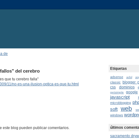
ca de
Etiquetas
fallos" del cerebro
adsense
adsl
as
es que tu cerebro falla"
blogger p
classic
009/11/no-es-una-ilusion-optica-es-que-tu.html
css
dominios
google
getsimple
javascript
ph
microblogging
web
soft
w
wordpr
windows
últimos comenta
e este blog pueden publicar comentarios.
sacramento dryw