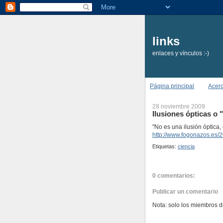
links
enlaces y vínculos :-)
Página principal
Acer
28 noviembre 2009
Ilusiones ópticas o "
"No es una ilusión óptica, 
http://www.fogonazos.es/2
Etiquetas:
ciencia
0 comentarios:
Publicar un comentario
Nota: solo los miembros d