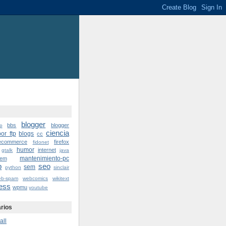
blogger
bbs
blogger
p
ciencia
or ftp
blogs
cc
ecommerce
firefox
fidonet
humor
internet
gtalk
java
mantenimiento-pc
lem
p
seo
sem
python
sinclair
eb-spam
webcomics
wikitext
ess
wpmu
youtube
rios
all