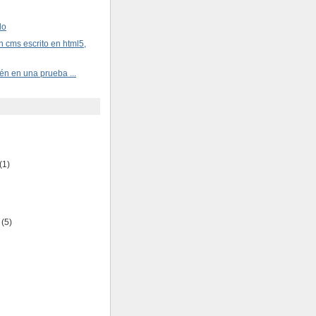
do
cms escrito en html5,
ién en una prueba ...
(1)
(5)